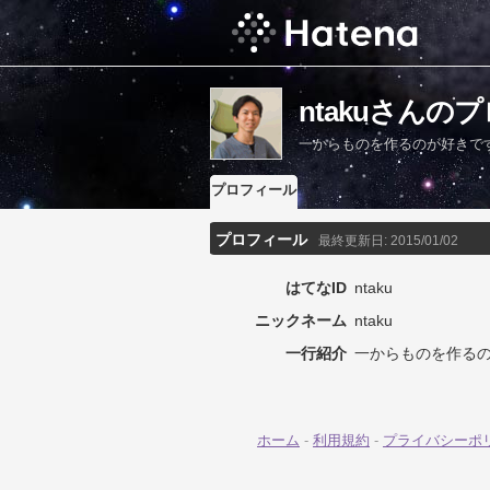
ntakuさんの
一からものを作るのが好きで
プロフィール
プロフィール
最終更新日:
2015/01/02
はてなID
ntaku
ニックネーム
ntaku
一行紹介
一からものを作る
ホーム
-
利用規約
-
プライバシーポ