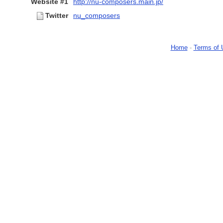
Website #1
http://nu-composers.main.jp/
Twitter
nu_composers
Home
-
Terms of 