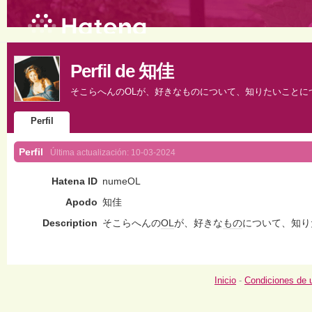
Perfil de 知佳
そこらへんのOLが、好きなものについて、知りたいことに
Perfil
Perfil
Última actualización:
10-03-2024
Hatena ID
numeOL
Apodo
知佳
Description
そこらへんの
OL
が、好きな
もの
について、知り
Inicio
-
Condiciones de 