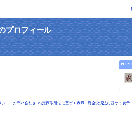
さんのプロフィール
nuu
リシー
-
お問い合わせ
-
特定商取引法に基づく表示
-
資金決済法に基づく表示