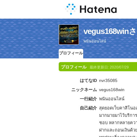
vegus168w
พนันออนไลน์
プロフィール
プロフィール
最終更新日:
2020/07/29
はてなID
nvr35085
ニックネーム
vegus168win
一行紹介
พนันออนไลน์
自己紹介
สุดยอดเว็บคาสิโนอ
มากมายมาไว้บริการ
ชอบ หลากหลายความ
ฝากและถอนเงินด้วยร