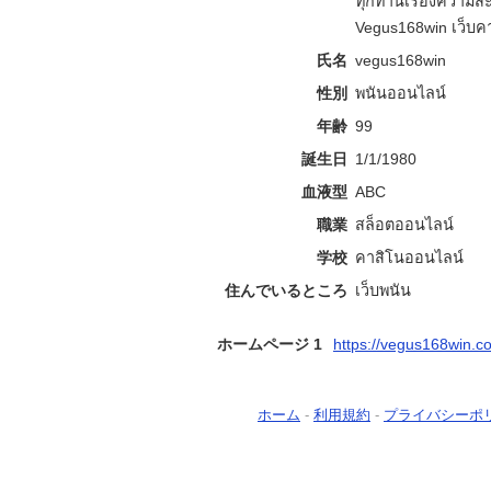
ทุกท่านเริ่องความ
Vegus168win เว็บคาส
氏名
vegus168win
性別
พนันออนไลน์
年齢
99
誕生日
1/1/1980
血液型
ABC
職業
สล็อตออนไลน์
学校
คาสิโนออนไลน์
住んでいるところ
เว็บพนัน
ホームページ 1
https://vegus168win.c
ホーム
-
利用規約
-
プライバシーポ