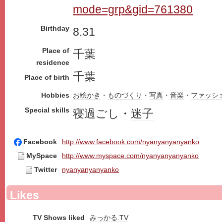
mode=grp&gid=761380
Birthday
8.31
Place of
千葉
residence
千葉
Place of birth
Hobbies
お絵かき
・
ものづくり
・
写真
・
音楽
・
ファッシ
Special skills
寝過ごし・
迷子
Facebook
http://www.facebook.com/nyanyanyanyanko
MySpace
http://www.myspace.com/nyanyanyanyanko
Twitter
nyanyanyanyanko
Likes
TV Shows liked
みっかる.TV