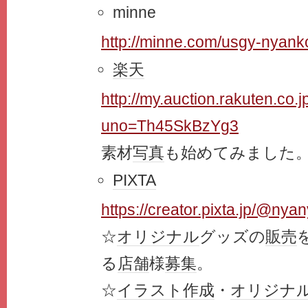
minne
http://minne.com/usgy-nyank
楽天
http://my.auction.rakuten.co.jp
uno=Th45SkBzYg3
素材
写真
も始めてみました
PIXTA
https://creator.pixta.jp/@ny
☆
オリジナル
グッズの
販売
る
店舗
様
募集
。
☆
イラスト
作成
・
オリジナ