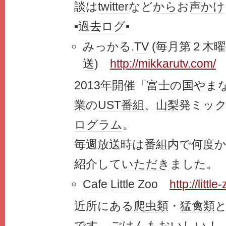
談
は
twitter
など
から
お
声かけ
▪️
過去ログ
▪️
みっかる.
TV
(毎月第２木
送
)
http://mikkarutv.com/
2013年
開催「
富士
の国
やま
業
の
UST
番組
、
山梨
発ミッ
ログラム
。
毎週
放送
時は
番組
内で何度
紹介して
いただき
ました。
Cafe
Little
Zoo
http://little
近所にある
爬虫類
・
猛禽類
です。
ごはん
もおいしい！