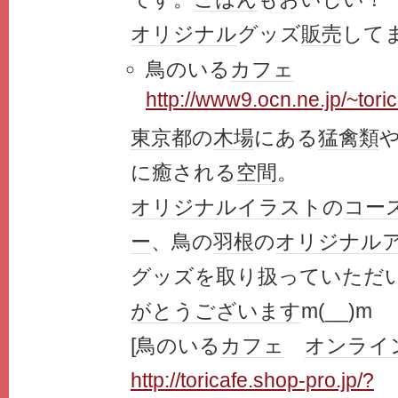
オリジナル
グッズ
販売
して
鳥のいる
カフェ
http://www9.ocn.ne.jp/~tori
東京都
の
木場
にある
猛禽類
に癒される
空間
。
オリジナル
イラスト
の
コー
ー
、鳥の
羽根
の
オリジナル
グッズを取り扱っていただ
がとうございます
m(__)m
[鳥のいる
カフェ
オンライ
http://toricafe.shop-pro.jp/?