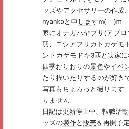
ッズや
アクセサリー
の
作成
nyankoと申
しま
すm(__)m
家に
オナガ
ハヤブサ
(ア
プロ
羽、ニシ
アフリカ
トカゲモ
ントカゲモドキ
3匹と
実家
に
四季
おりおりの
景色
や
イベ
たり描いたりするのが好き
写真
もちょろっと撮り
ます
りません。
日記
は
更新
停止中、
転職
活動
ッズの
製作
と
販売
を再開予