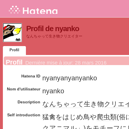
Profil de nyanko
なんちゃって生き物クリエイター
Profil
Profil
Dernière mise à jour:
28 mars 2016
Hatena ID
nyanyanyanyanko
Nom d'utilisateur
nyanko
Description
なんちゃって
生き物
クリエ
Self introduction
猛禽をはじめ鳥や
爬虫類
(俗
クアニマル
」)を
モチーフ
に