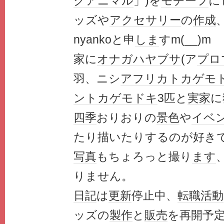
クアニマル
」)を
モチーフ
に
ッズや
アクセサリー
の
作成
nyankoと申
しま
すm(__)m
家に
オナガ
ハヤブサ
(ア
プロ
羽、ニシ
アフリカ
トカゲモ
ントカゲモドキ
3匹と
実家
に
四季
おりおりの
景色
や
イベ
たり描いたりするのが好き
写真
もちょろっと撮り
ます
りません。
日記
は
更新
停止中、
転職
活動
ッズの
製作
と
販売
を再開予