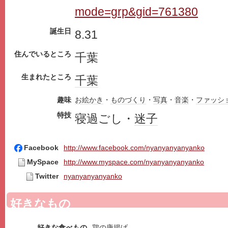
mode=grp&gid=761380
誕生日
8.31
住んでいるところ
千葉
生まれたところ
千葉
趣味
お絵かき
・
ものづくり
・
写真
・
音楽
・
ファッシ
特技
寝過ごし・
迷子
Facebook
http://www.facebook.com/nyanyanyanyanko
MySpace
http://www.myspace.com/nyanyanyanyanko
Twitter
nyanyanyanyanko
好きなもの
好きな食べもの
鶏の唐揚げ