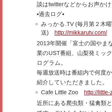
談
は
twitter
など
から
お
声かけ
▪️
過去ログ
▪️
みっかる.
TV
(毎月第２木
送
)
http://mikkarutv.com/
2013年
開催「
富士
の国
やま
業
の
UST
番組
、
山梨
発ミッ
ログラム
。
毎週
放送
時は
番組
内で何度
紹介して
いただき
ました。
Cafe
Little
Zoo
http://little
近所にある
爬虫類
・
猛禽類