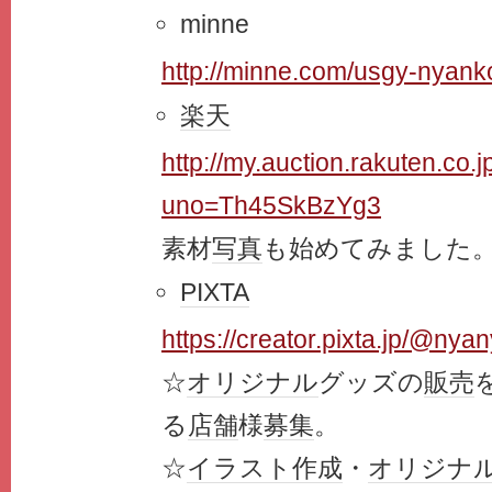
minne
http://minne.com/usgy-nyank
楽天
http://my.auction.rakuten.co.jp
uno=Th45SkBzYg3
素材
写真
も始めてみました
PIXTA
https://creator.pixta.jp/@ny
☆
オリジナル
グッズの
販売
る
店舗
様
募集
。
☆
イラスト
作成
・
オリジナ