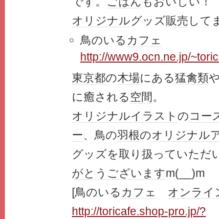
です。
ごはん
もおいしい！
オリジナル
グッズ
販売
して
鳥のいる
カフェ
http://www9.ocn.ne.jp/~tori
東京都
の
木場
にある
猛禽類
に癒される
空間
。
オリジナル
イラスト
の
コー
ー
、鳥の
羽根
の
オリジナル
グッズを取り扱っていただ
がとうございます
m(__)m
[鳥のいる
カフェ
オンライ
http://toricafe.shop-pro.jp/?