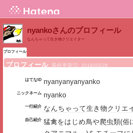
nyankoさんのプロフィール
なんちゃって生き物クリエイター
プロフィール
プロフィール
最終更新日:
2016/03/28
はてなID
nyanyanyanyanko
ニックネーム
nyanko
一行紹介
なんちゃって
生き物
クリエ
自己紹介
猛禽をはじめ鳥や
爬虫類
(俗