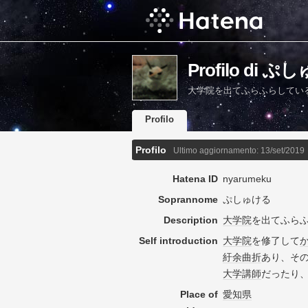
Profilo di 
大学院を出てふらふらしてい
Profilo
Profilo
Ultimo aggiornamento:
13/set/2019
Hatena ID
nyarumeku
Soprannome
ぷしゅける
Description
大学院
を出てふら
Self introduction
大学院
を修了して
紆余曲折
あり、そ
大学
講師
だったり
Place of
愛知県