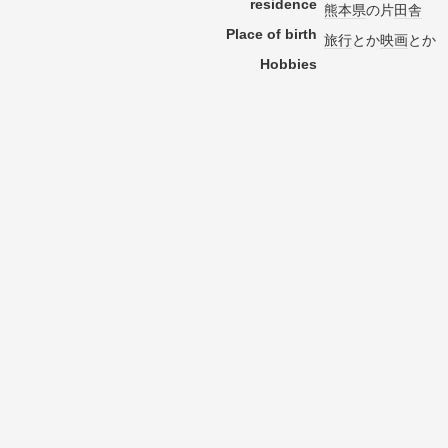
residence
熊本県
の片
田舎
Place of birth
旅行
とか
映画
とか
Hobbies