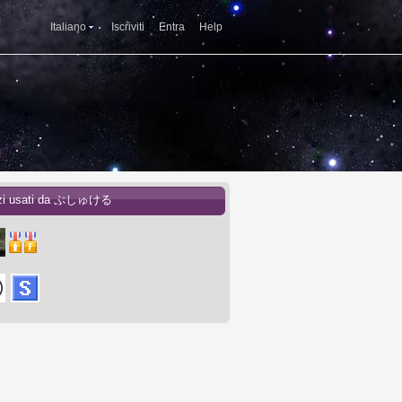
Italiano
Iscriviti
Entra
Help
izi usati da ぷしゅける