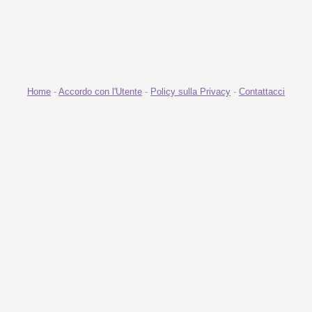
Home
-
Accordo con l'Utente
-
Policy sulla Privacy
-
Contattacci