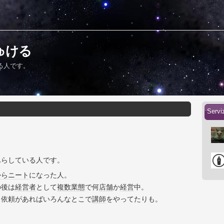
ぷしゅける
る人です。
Serv
ふらしている人です。
から
ニート
になった人。
の後は
経営者
として
複数
業態
で何
店舗
か
経営
中。
、依頼があればいろんなとこで
講師
をやってたりも。