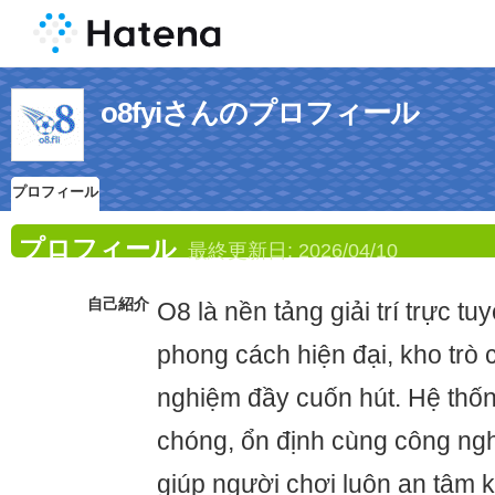
o8fyiさんのプロフィール
プロフィール
プロフィール
最終更新日:
2026/04/10
自己紹介
O8 là nền tảng giải trí trực tu
phong cách hiện đại, kho trò 
nghiệm đầy cuốn hút. Hệ thố
chóng, ổn định cùng công ngh
giúp người chơi luôn an tâm k