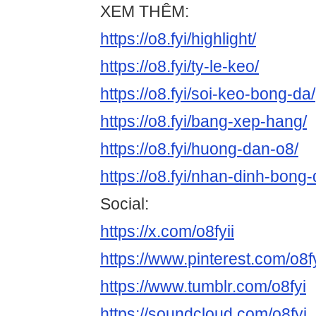
XEM THÊM:
https://o8.fyi/highlight/
https://o8.fyi/ty-le-keo/
https://o8.fyi/soi-keo-bong-da/
https://o8.fyi/bang-xep-hang/
https://o8.fyi/huong-dan-o8/
https://o8.fyi/nhan-dinh-bong-
Social:
https://x.com/o8fyii
https://www.pinterest.com/o8fy
https://www.tumblr.com/o8fyi
https://soundcloud.com/o8fyi