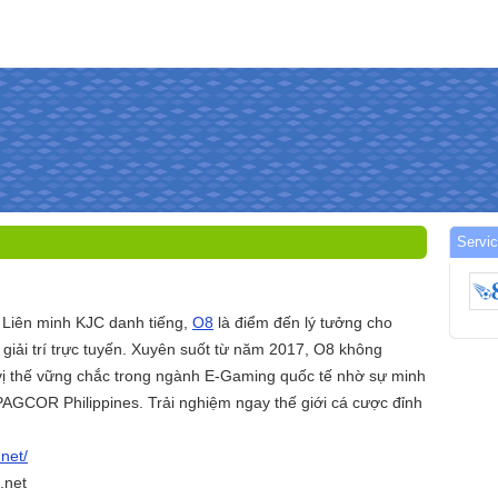
Servi
 Liên minh KJC danh tiếng,
O8
là điểm đến lý tưởng cho
iải trí trực tuyến. Xuyên suốt từ năm 2017, O8 không
ị thế vững chắc trong ngành E-Gaming quốc tế nhờ sự minh
PAGCOR Philippines. Trải nghiệm ngay thế giới cá cược đỉnh
.net/
.net