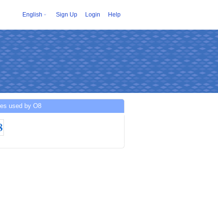
English
Sign Up
Login
Help
ces used by O8