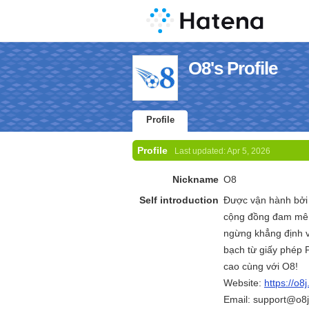
O8's Profile
Profile
Profile
Last updated:
Apr 5, 2026
Nickname
O8
Self introduction
Được vận hành bởi
cộng đồng đam mê g
ngừng khẳng định v
bạch từ giấy phép 
cao cùng với O8!
Website:
https://o8j
Email: support@o8j