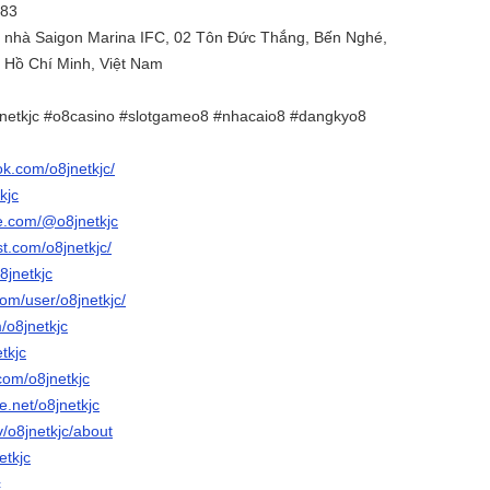
683
oà nhà Saigon Marina IFC, 02 Tôn Đức Thắng, Bến Nghé,
 Hồ Chí Minh, Việt Nam
jnetkjc #o8casino #slotgameo8 #nhacaio8 #dangkyo8
ok.com/o8jnetkjc/
kjc
e.com/@o8jnetkjc
st.com/o8jnetkjc/
8jnetkjc
com/user/o8jnetkjc/
/o8jnetkjc
etkjc
com/o8jnetkjc
.net/o8jnetkjc
v/o8jnetkjc/about
etkjc
c