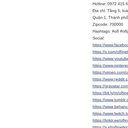
Hotline: 0972 415 
Địa chỉ: Tầng 5, t
Quận 1, Thành phố
Zipcode: 700000
Hashtags: #o8 #o8
Social:
https://www.facebo
https://x.com/o8jnet
https://www.youtub
https://www.pintere
https://vimeo.com/o
https://www.reddit.
https://gravatar.com
https://bit.ly/m/o8jn
https://www.tumblr.
https://www.behance
https://www.twitch.t
https://linktr.ee/o8jn
https://s.id/o8jnetkj