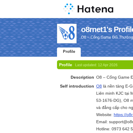
o8rnet1's Profil
O8 – Cổng Game Đổi Thưởng
Profile
Profile
Last updated:
12 Apr 2026
Description
O8 – Cổng Game Đ
Self introduction
O8
là nền tảng E-G
Liên minh KJC tại 
53-1676-DG), O8 ma
và đẳng cấp cho ngư
Website:
https://o8r
Email: support@o8r
Hotline: 0973 642 