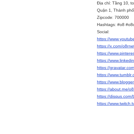
Địa chỉ: Tầng 10, 
Quận 1, Thành phố
Zipcode: 700000
Hashtags: #o8 #o8
Social:
https://www.youtu
https://x.com/o8rne
https://www.pintere
https://www.linkedi
https://gravatar.co
https://www.tumblr
https://www.blogg
https://about.me/o8
https://disqus.com/
https://www.twitch.