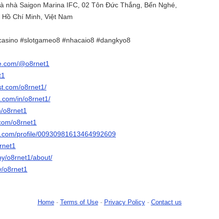
toà nhà Saigon Marina IFC, 02 Tôn Đức Thắng, Bến Nghé,
 Hồ Chí Minh, Việt Nam
casino #slotgameo8 #nhacaio8 #dangkyo8
be.com/@o8rnet1
t1
st.com/o8rnet1/
n.com/in/o8rnet1/
m/o8rnet1
.com/o8rnet1
er.com/profile/00930981613464992609
rnet1
by/o8rnet1/about/
tv/o8rnet1
Home
-
Terms of Use
-
Privacy Policy
-
Contact us