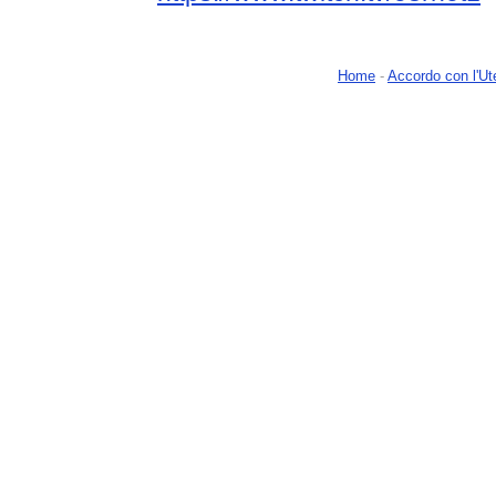
Home
-
Accordo con l'Ut