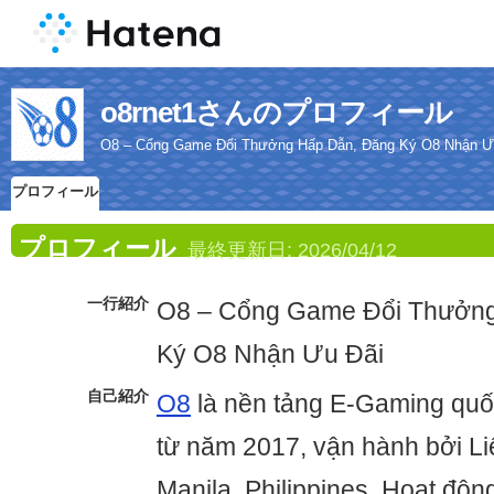
o8rnet1さんのプロフィール
O8 – Cổng Game Đổi Thưởng Hấp Dẫn, Đăng Ký O8 Nhận Ư
プロフィール
プロフィール
最終更新日:
2026/04/12
一行紹介
O8 – Cổng Game Đổi Thưởng
Ký O8 Nhận Ưu Đãi
自己紹介
O8
là nền tảng E-Gaming quố
từ năm 2017, vận hành bởi Li
Manila, Philippines. Hoạt độn