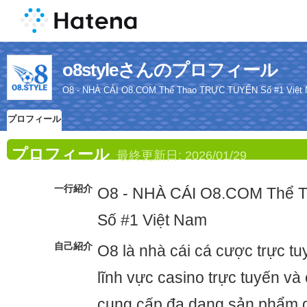
o8styleさんのプロフィール
O8 - NHÀ CÁI O8.COM Thể Thao TRỰC TUYẾN Số #1 Việt
プロフィール
プロフィール
最終更新日:
2026/01/29
一行紹介
O8 - NHÀ CÁI O8.COM Thể 
Số #1 Việt Nam
自己紹介
O8 là nhà cái cá cược trực tu
lĩnh vực casino trực tuyến và
cung cấp đa dạng sản phẩm gi