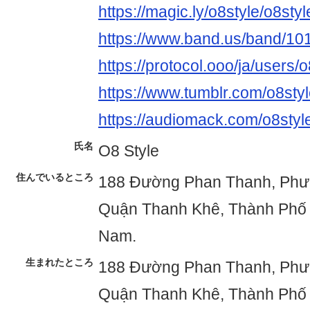
https://magic.ly/o8style/o8styl
https://www.band.us/band/10
https://protocol.ooo/ja/users/o
https://www.tumblr.com/o8sty
https://audiomack.com/o8styl
氏名
O8 Style
住んでいるところ
188 Đường Phan Thanh, Phư
Quận Thanh Khê, Thành Phố Đ
Nam.
生まれたところ
188 Đường Phan Thanh, Phư
Quận Thanh Khê, Thành Phố Đ