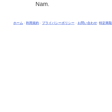
Nam.
ホーム
-
利用規約
-
プライバシーポリシー
-
お問い合わせ
-
特定商取