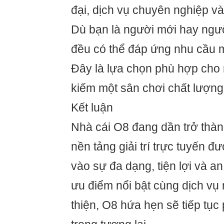
đại, dịch vụ chuyên nghiệp v
Dù bạn là người mới hay ngư
đều có thể đáp ứng nhu cầu m
Đây là lựa chọn phù hợp cho 
kiếm một sân chơi chất lượng 
Kết luận
Nhà cái O8 đang dần trở thà
nền tảng giải trí trực tuyến 
vào sự đa dạng, tiện lợi và a
ưu điểm nổi bật cùng dịch vụ
thiện, O8 hứa hẹn sẽ tiếp tục