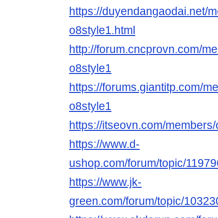
https://duyendangaodai.net/
o8style1.html
http://forum.cncprovn.com/m
o8style1
https://forums.giantitp.com
o8style1
https://itseovn.com/members/
https://www.d-
ushop.com/forum/topic/11979
https://www.jk-
green.com/forum/topic/10323