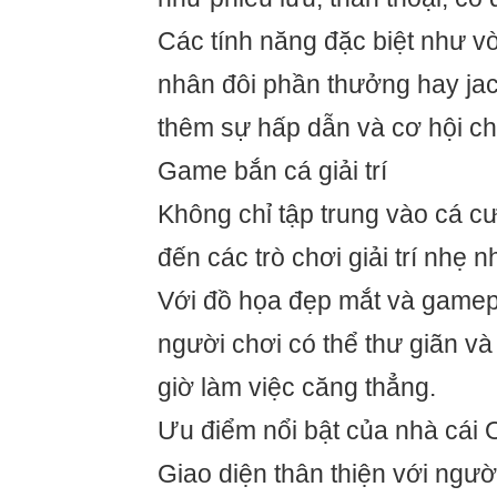
Các tính năng đặc biệt như v
nhân đôi phần thưởng hay jac
thêm sự hấp dẫn và cơ hội ch
Game bắn cá giải trí
Không chỉ tập trung vào cá 
đến các trò chơi giải trí nhẹ 
Với đồ họa đẹp mắt và gamep
người chơi có thể thư giãn và 
giờ làm việc căng thẳng.
Ưu điểm nổi bật của nhà cái 
Giao diện thân thiện với ngườ