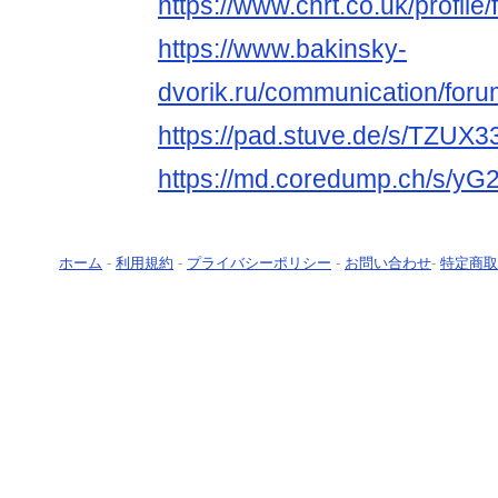
https://www.chrt.co.uk/profile
https://www.bakinsky-
dvorik.ru/communication/foru
https://pad.stuve.de/s/TZUX
https://md.coredump.ch/s/y
ホーム
-
利用規約
-
プライバシーポリシー
-
お問い合わせ
-
特定商取