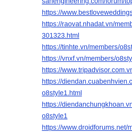
sanengineering.com/forum/to
https://www.bestloveweddings
https://raovat.nhadat.vn/mem
301323.html
https://tinhte.vn/members/o8
https://vnxf.vn/members/o8st
https://www.tripadvisor.com.vn
https://diendan.cuabenhvie
o8style1.html
https://diendanchungkhoan.
o8style1
https://www.droidforums.net