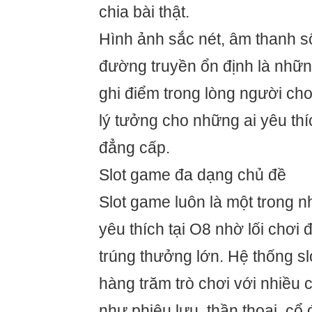
chia bài thật.
Hình ảnh sắc nét, âm thanh 
đường truyền ổn định là nhữn
ghi điểm trong lòng người chơ
lý tưởng cho những ai yêu thí
đẳng cấp.
Slot game đa dạng chủ đề
Slot game luôn là một trong 
yêu thích tại O8 nhờ lối chơi 
trúng thưởng lớn. Hệ thống sl
hàng trăm trò chơi với nhiều
như phiêu lưu, thần thoại, cổ 