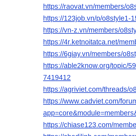
https://raovat.vn/members/o8
https://123job.vn/p/o8style1-
https://vn-z.vn/members/o8st
https://4r.ketnoitatca.net/me
https://6giay.vn/members/o8s
https://able2know.org/topic/
7419412
https://agriviet.com/threads/
https://www.cadviet.com/foru
app=core&module=members&co
https://chiase123.com/member