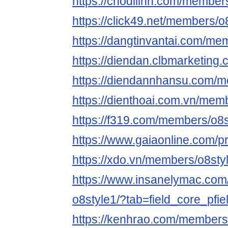
https://chodilinh.com/member
https://click49.net/members/
https://dangtinvantai.com/me
https://diendan.clbmarketin
https://diendannhansu.com/
https://dienthoai.com.vn/mem
https://f319.com/members/o8
https://www.gaiaonline.com/p
https://xdo.vn/members/o8st
https://www.insanelymac.com/
o8style1/?tab=field_core_pfi
https://kenhrao.com/members