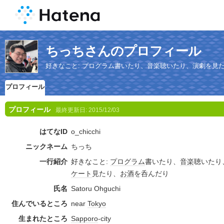
ちっちさんのプロフィール
好きなこと: プログラム書いたり、音楽聴いたり、演劇を見
プロフィール
プロフィール
最終更新日:
2015/12/03
はてなID
o_chicchi
ニックネーム
ちっち
一行紹介
好きなこと:
プログラム
書いたり、
音楽
聴いたり
ケート
見たり、
お酒
を呑んだり
氏名
Satoru Ohguchi
住んでいるところ
near
Tokyo
生まれたところ
Sapporo
-city