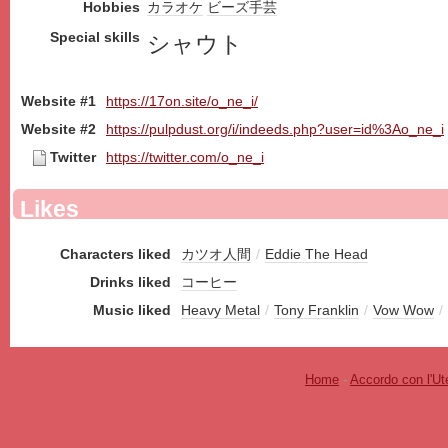
Hobbies
カラオケ
ビーズ
手芸
Special skills
シャウト
Website #1
https://17on.site/o_ne_i/
Website #2
https://pulpdust.org/i/indeeds.php?user=id%3Ao_ne_i
Twitter
https://twitter.com/o_ne_i
Likes
Characters liked
カツオ人間
/
Eddie The Head
Drinks liked
コーヒー
Music liked
Heavy Metal
/
Tony Franklin
/
Vow Wow
/
Home
-
Accordo con l'Ut