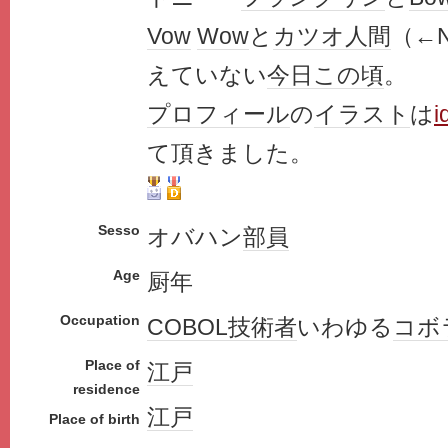
Vow
Wow
と
カツオ人間
（←
えていない
今日この頃
。
プロフィール
の
イラスト
は
i
て頂きました。
Sesso
オバハン
部員
Age
厨年
Occupation
COBOL
技術者
いわゆる
コボ
Place of
江戸
residence
江戸
Place of birth