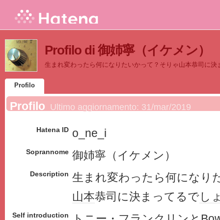
Profilo di 御姉寧（イケメン）
生まれ変わったら何になりたいかって？そりゃ山本恭司に決
Profilo
Profilo
Ultimo aggiornamento:
31/mar/2019
Hatena ID
o_ne_i
Soprannome
御姉寧（イケメン）
Description
生まれ変わったら何になり
山本
恭司に決まってるで
し
Self introduction
トニー・
フランクリン
と
Bo