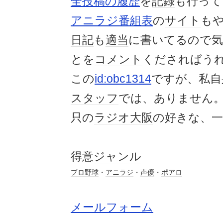
全投稿の履歴
を
記録
も行って
アニラジ番組表
の
サイト
も
日記
も
適当
に書いてるので
とを
コメント
くださればう
この
id:obc1314
ですが、私自
スタッフ
では、ありません
只の
ラジオ大阪
の好きな、一
得意
ジャンル
プロ野球
・
アニラジ
・
声優
・
ポアロ
メールフォーム