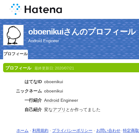
oboenikuiさんのプロフィール
Android Engineer
プロフィール
プロフィール
最終更新日:
2020/07/21
はてなID
oboenikui
ニックネーム
oboenikui
一行紹介
Android
Engineer
自己紹介
変な
アプリ
とか作ってました
ホーム
-
利用規約
-
プライバシーポリシー
-
お問い合わせ
-
特定商取