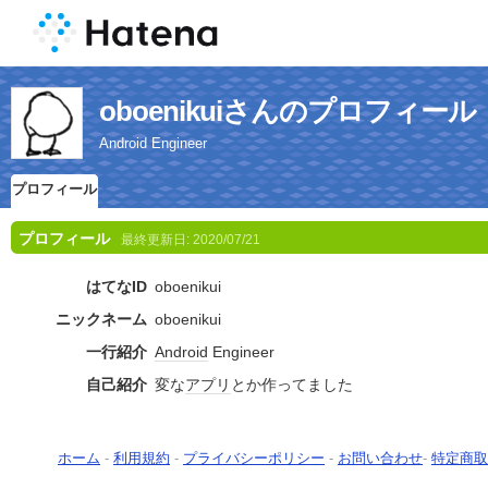
oboenikuiさんのプロフィール
Android Engineer
プロフィール
プロフィール
最終更新日:
2020/07/21
はてなID
oboenikui
ニックネーム
oboenikui
一行紹介
Android
Engineer
自己紹介
変な
アプリ
とか作ってました
ホーム
-
利用規約
-
プライバシーポリシー
-
お問い合わせ
-
特定商取