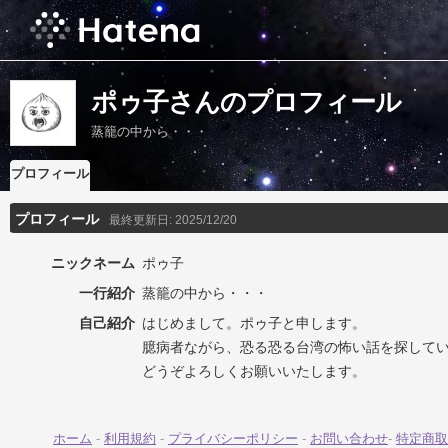
ポゥ子さんのプロフィール
蒸籠の中から・・・
プロフィール
プロフィール
最終更新日:
2025/12/20
ニックネーム
ポゥ子
一行紹介
蒸籠の中から・・・
自己紹介
はじめまして。ポゥ子と申します。
臆病者ながら、恐る恐る台湾の怖い話を探して
どうぞよろしくお願いいたします。
ホーム
-
利用規約
-
プライバシーポリシー
-
お問い合わせ
-
特定商取