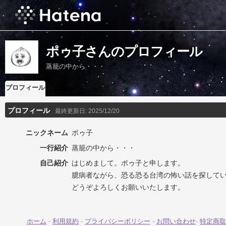
ポゥ子さんのプロフィール
蒸籠の中から・・・
プロフィール
プロフィール
最終更新日:
2025/12/20
ニックネーム
ポゥ子
一行紹介
蒸籠の中から・・・
自己紹介
はじめまして。ポゥ子と申します。
臆病者ながら、恐る恐る台湾の怖い話を探して
どうぞよろしくお願いいたします。
ホーム
-
利用規約
-
プライバシーポリシー
-
お問い合わせ
-
特定商取