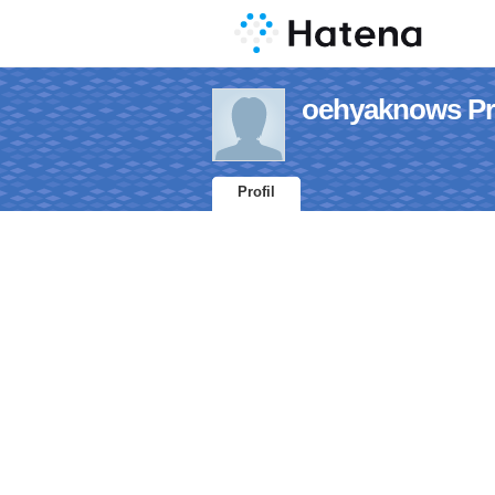
oehyaknows Pro
Profil