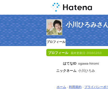
小川ひろみさ
プロフィール
プロフィール
最終更新日:
2016/12/13
はてなID
ogawa-hiromi
ニックネーム
小川ひろみ
ホーム
-
利用規約
-
プライバシーポ