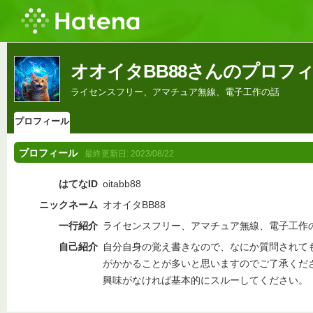
オオイタBB88さんのプロフ
ライセンスフリー、アマチュア無線、電子工作の話
プロフィール
プロフィール
最終更新日:
2023/08/22
はてなID
oitabb88
ニックネーム
オオイタBB88
一行紹介
ライセンスフリー、アマチュア無線、電子工作
自己紹介
自分自身の覚え書きなので、なにか質問されて
がかかることが多いと思いますのでご了承くだ
興味がなければ基本的にスルーしてください。