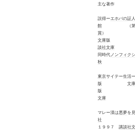
主な著作
説得ー
エホバの証
館
（第１
賞
文庫
版
談社文庫
同時代
ノンフィク
秋
東京
サイテー生活
版
文
版
文庫
マレー漠は
悪夢
社
１９９７
講談社