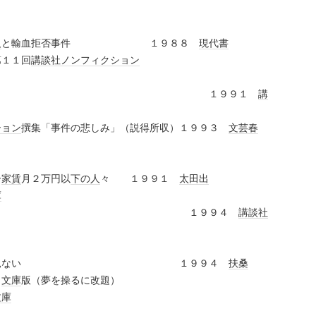
人
と輸血拒否事件 １９８８
現代書
１回
講談社ノンフィクション
）
 １９９１
講
ション
撰集「事件の悲しみ」（説得所収）１９９３
文芸春
ー
家賃
月２万円以
下の人
々 １９９１
太田出
庫
 １９９４
講談社
を見ない １９９４
扶桑
文庫
版（夢を操るに改題）
文庫