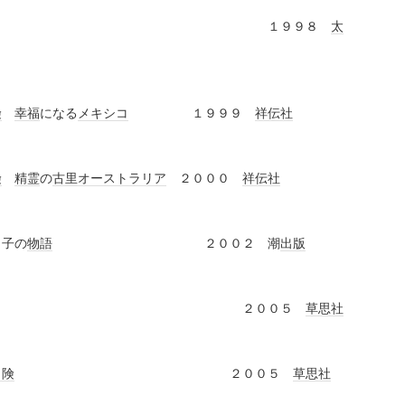
屋 １９９８
太
険
幸福
になる
メキシコ
１９９９
祥伝社
険
精霊
の
古里
オーストラリア
２０００
祥伝社
と子の
物語
２００２ 潮
出版
木サン ２００５
草思社
冒険
２００５
草思社