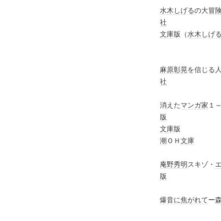
水木しげる
の大
冒
社
文庫
版（
水木しげ
麻原彰晃
を
社
消えた
マンガ家
版
文庫
版
潮
ＯＨ
文庫
庵野秀明
スキゾ・
版
爆音に焦がれて
ー