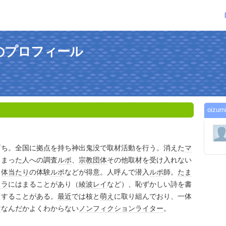
さんのプロフィール
oiz
育ち。全国に拠点を持ち神出鬼没で取材活動を行う。消えた
マ
しまった人への調査
ルポ
、
宗教団体
その他取材を受け入れない
、
体当たり
の体験
ルポ
などが得意。人呼んで潜入
ルポ
師。
たま
ャラ
にはまることがあり（
綾波レイ
など）、恥ずかしい詩を書
とすることがある。
最近
では核と
萌え
に取り組んでおり、一体
マ
なんだかよくわからない
ノンフィクション
ライター
。