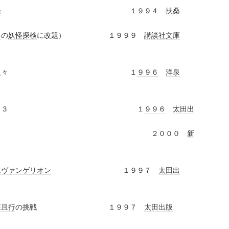
険
１９９４
扶桑
る
の
妖怪
探検
に改題） １９９９
講談社文庫
信じる人々 １
９９６
洋泉
１～３ １
９９６
太田出
 ２０００
新
エヴァンゲリオン
１９９７
太田出
森且行
の挑戦 １９９７
太田出版