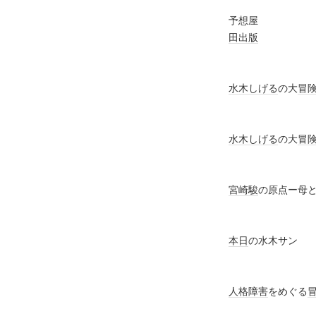
予想
田出版
水木しげる
の大
冒
水木しげる
の大
冒
宮崎駿
の原点ー母
本日
の水
人格障害
をめぐる