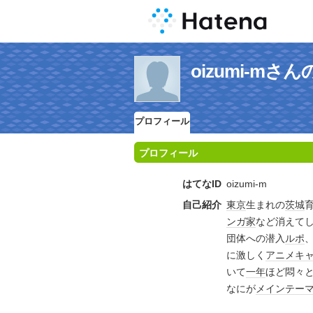
oizumi-m
プロフィール
プロフィール
はてなID
oizumi-m
自己紹介
東京
生まれの
茨城
ンガ家
など消えて
団体への潜入
ルポ
に激しく
アニメ
キ
いて
一年
ほど悶々
なにが
メイン
テー