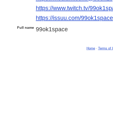
https://www.twitch.tv/99ok1s
https://issuu.com/99ok1space
Full name
99ok1space
Home
-
Terms of 