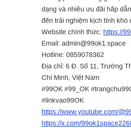
dạng và nhiều ưu đãi hấp dẫ
đến trải nghiệm kịch tính khó
Website chính thức:
https://9
Email: admin@99ok1.space
Hotline: 0859078362
Địa chỉ: 6 Đ. Số 11, Trường 
Chí Minh, Việt Nam
#99OK #99_OK #trangchu9
#linkvao99OK
https://www.youtube.com/@
https://x.com/99ok1space226