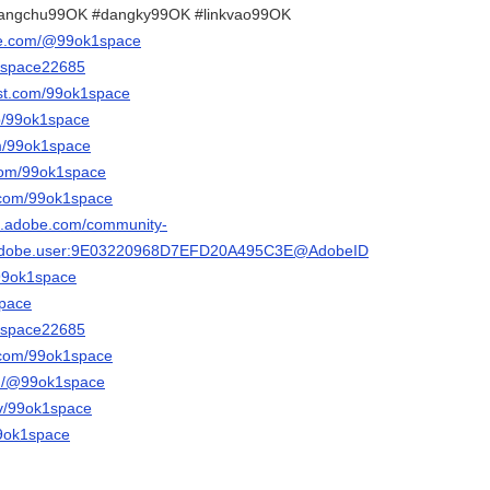
angchu99OK #dangky99OK #linkvao99OK
be.com/@99ok1space
k1space22685
est.com/99ok1space
p/99ok1space
om/99ok1space
.com/99ok1space
r.com/99ok1space
3d.adobe.com/community-
rg.adobe.user:9E03220968D7EFD20A495C3E@AdobeID
/99ok1space
space
k1space22685
.com/99ok1space
om/@99ok1space
tv/99ok1space
99ok1space