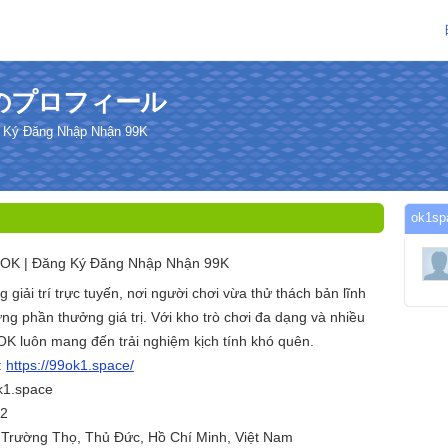
さんのプロフィール
g Ký Đăng Nhập Nhận 99K
ok1
9OK | Đăng Ký Đăng Nhập Nhận 99K
 giải trí trực tuyến, nơi người chơi vừa thử thách bản lĩnh
g phần thưởng giá trị. Với kho trò chơi đa dạng và nhiều
OK luôn mang đến trải nghiệm kịch tính khó quên.
:
https://99ok1.space/
k1.space
62
1, Trường Thọ, Thủ Đức, Hồ Chí Minh, Việt Nam