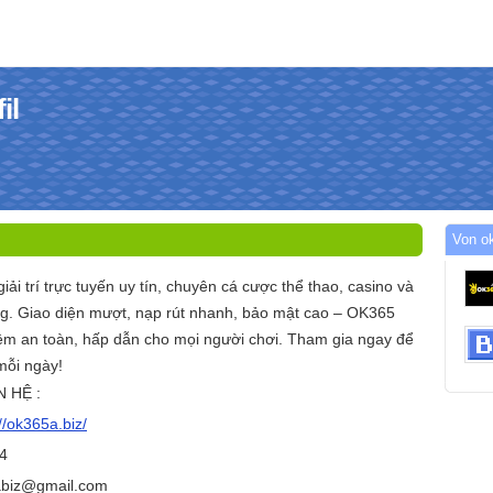
il
Von o
iải trí trực tuyến uy tín, chuyên cá cược thể thao, casino và
g. Giao diện mượt, nạp rút nhanh, bảo mật cao – OK365
ệm an toàn, hấp dẫn cho mọi người chơi. Tham gia ngay để
mỗi ngày!
 HỆ :
//ok365a.biz/
4
abiz@gmail.com