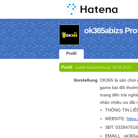
ok365abizs Prof
Profil
Profil
Letzte Aktualisierung:
30.06.2025
Vorstellung
OK365 là sân chơi g
game bài đổi thưởn
mang đến trải nghi
nhận nhiều ưu đãi 
THÔNG TIN LIÊN
WEBSITE:
https:
SĐT: 032847518
EMAILL : ok365