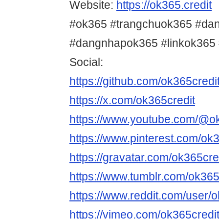
Website:
https://ok365.credit
#ok365 #trangchuok365 #da
#dangnhapok365 #linkok365 
Social:
https://github.com/ok365credi
https://x.com/ok365credit
https://www.youtube.com/@ok
https://www.pinterest.com/ok3
https://gravatar.com/ok365cre
https://www.tumblr.com/ok365
https://www.reddit.com/user/o
https://vimeo.com/ok365credi