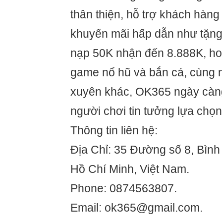
thân thiện, hỗ trợ khách hàng
khuyến mãi hấp dẫn như tặng
nạp 50K nhận đến 8.888K, ho
game nổ hũ và bắn cá, cùng 
xuyên khác, OK365 ngày càn
người chơi tin tưởng lựa chọn
Thông tin liên hệ:
Địa Chỉ: 35 Đường số 8, Bìn
Hồ Chí Minh, Việt Nam.
Phone: 0874563807.
Email: ok365@gmail.com.