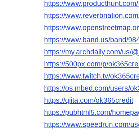
https://www.producthunt.com
https://www.reverbnation.com/
https://www.openstreetmap.or
https://www.band.us/band/9
https://my.archdaily.com/us/
https://500px.com/p/ok365cre
https://www.twitch.tv/ok365cr
https://os.mbed.com/users/ok
https://qiita.com/ok365credit
https://pubhtml5.com/homepag
https://www.speedrun.com/us