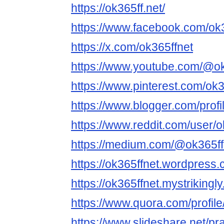
https://ok365ff.net/
https://www.facebook.com/ok
https://x.com/ok365ffnet
https://www.youtube.com/@ok
https://www.pinterest.com/ok3
https://www.blogger.com/pro
https://www.reddit.com/user/o
https://medium.com/@ok365ff
https://ok365ffnet.wordpress.
https://ok365ffnet.mystrikingl
https://www.quora.com/profile
https://www.slideshare.net/pr