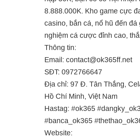
8.888.000K. Kho game cực đa
casino, bắn cá, nổ hũ đến đá 
nghiệm cá cược đỉnh cao, thắ
Thông tin:
Email: contact@ok365ff.net
SĐT: 0972766647
Địa chỉ: 97 Đ. Tân Thắng, Cel
Hồ Chí Minh, Việt Nam
Hastag: #ok365 #dangky_ok
#banca_ok365 #thethao_ok3
Website: