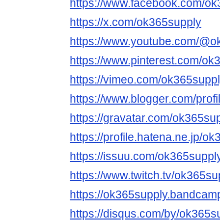
https://www.facebook.com/ok
https://x.com/ok365supply
https://www.youtube.com/@o
https://www.pinterest.com/ok
https://vimeo.com/ok365supp
https://www.blogger.com/pro
https://gravatar.com/ok365su
https://profile.hatena.ne.jp/o
https://issuu.com/ok365suppl
https://www.twitch.tv/ok365su
https://ok365supply.bandca
https://disqus.com/by/ok365s