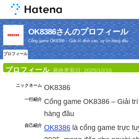
OK8386さんのプロフィール
Cổng game OK8386 – Giải trí đỉnh cao, uy tín hàng đầu
プロフィール
プロフィール
最終更新日:
2025/10/10
ニックネーム
OK8386
一行紹介
Cổng game OK8386 – Giải trí 
hàng đầu
自己紹介
OK8386
là cổng game trực tuy