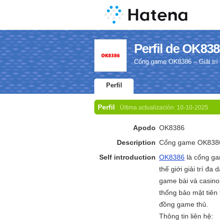
Perfil de OK83
Cổng game OK8386 – Giải trí 
Perfil
Perfil
Última actualización:
10-10-2025
Apodo
OK8386
Description
Cổng game OK8386 –
Self introduction
OK8386
là cổng ga
thế giới giải trí đa
game bài và casino
thống bảo mật tiên
đồng game thủ.
Thông tin liên hệ: