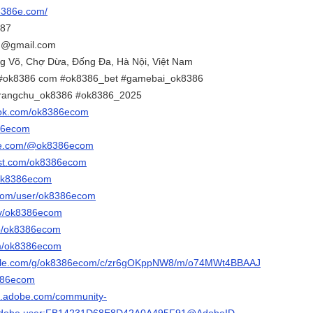
k8386e.com/
787
m@gmail.com
ảng Võ, Chợ Dừa, Đống Đa, Hà Nội, Việt Nam
 #ok8386 com #ok8386_bet #gamebai_ok8386
trangchu_ok8386 #ok8386_2025
ook.com/ok8386ecom
386ecom
ube.com/@ok8386ecom
est.com/ok8386ecom
/ok8386ecom
.com/user/ok8386ecom
.tv/ok8386ecom
/p/ok8386ecom
om/ok8386ecom
oogle.com/g/ok8386ecom/c/zr6gOKppNW8/m/o74MWt4BBAAJ
8386ecom
3d.adobe.com/community-