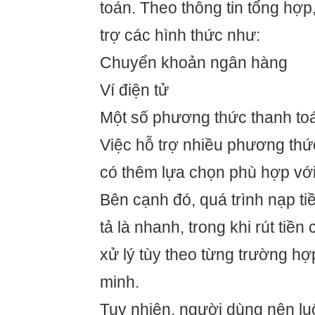
toán. Theo thông tin tổng hợp
trợ các hình thức như:
Chuyển khoản ngân hàng
Ví điện tử
Một số phương thức thanh toá
Việc hỗ trợ nhiều phương thứ
có thêm lựa chọn phù hợp với
Bên cạnh đó, quá trình nạp t
tả là nhanh, trong khi rút tiền
xử lý tùy theo từng trường hợ
minh.
Tuy nhiên, người dùng nên lu