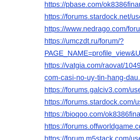
https://pbase.com/ok8386fin
https://forums.stardock.net/u
https://www.nedrago.com/for
https://umczdt.ru/forum/?
PAGE_NAME=profile_view&
https://vatgia.com/raovat/10
com-casi-no-uy-tin-hang-dau.
https://forums.galciv3.com/u
https://forums.stardock.com/
https://bioqoo.com/ok8386fin
https://forums.offworldgame
https://forum.m5stack.com/u