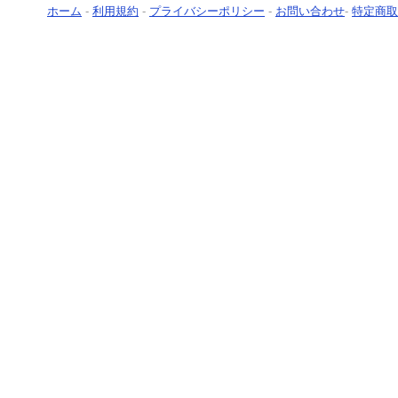
ホーム
-
利用規約
-
プライバシーポリシー
-
お問い合わせ
-
特定商取