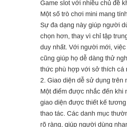
Game slot với nhiều chủ đề 
Một số trò chơi mini mang tính
Sự đa dạng này giúp người d
chọn hơn, thay vì chỉ tập trun
duy nhất. Với người mới, việc
cũng giúp họ dễ dàng thử ngh
thức phù hợp với sở thích cá
2. Giao diện dễ sử dụng trên n
Một điểm được nhắc đến khi n
giao diện được thiết kế tương
thao tác. Các danh mục thườ
rõ ràng, giúp người dùng nha