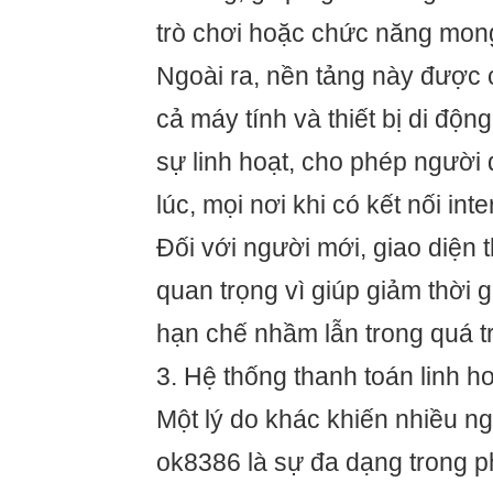
trò chơi hoặc chức năng mon
Ngoài ra, nền tảng này được ch
cả máy tính và thiết bị di độn
sự linh hoạt, cho phép người 
lúc, mọi nơi khi có kết nối inte
Đối với người mới, giao diện t
quan trọng vì giúp giảm thời 
hạn chế nhầm lẫn trong quá t
3. Hệ thống thanh toán linh h
Một lý do khác khiến nhiều n
ok8386 là sự đa dạng trong 