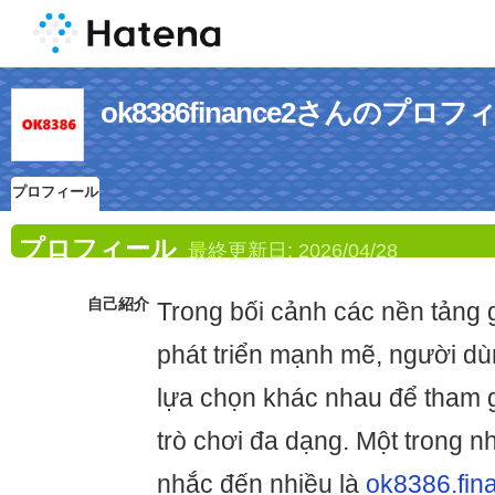
ok8386finance2さんのプロフ
プロフィール
プロフィール
最終更新日:
2026/04/28
自己紹介
Trong bối cảnh các nền tảng gi
phát triển mạnh mẽ, người dù
lựa chọn khác nhau để tham g
trò chơi đa dạng. Một trong n
nhắc đến nhiều là
ok8386.fin