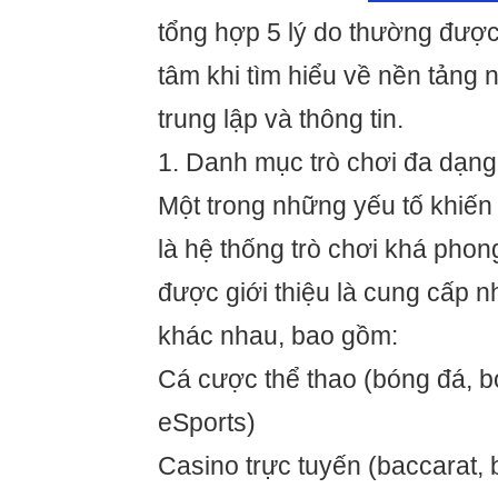
tổng hợp 5 lý do thường đượ
tâm khi tìm hiểu về nền tảng 
trung lập và thông tin.
1. Danh mục trò chơi đa dạng
Một trong những yếu tố khiế
là hệ thống trò chơi khá pho
được giới thiệu là cung cấp nhi
khác nhau, bao gồm:
Cá cược thể thao (bóng đá, bó
eSports)
Casino trực tuyến (baccarat, b