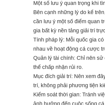
Một số lưu ý quan trọng khi 
Bên cạnh những lý do kể trên
cần lưu ý một số điểm quan t
gia bất kỳ nền tảng giải trí tr
Tính pháp lý: Mỗi quốc gia có
nhau về hoạt động cá cược tr
Quản lý tài chính: Chỉ nên sử
thể chấp nhận rủi ro.
Mục đích giải trí: Nên xem đây
trí, không phải phương tiện k
Kiểm soát thời gian: Tránh v
ảnh hưởng đến cuộc sống cá