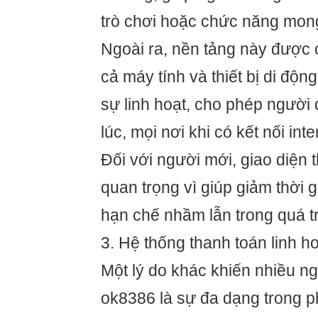
trò chơi hoặc chức năng mon
Ngoài ra, nền tảng này được ch
cả máy tính và thiết bị di độn
sự linh hoạt, cho phép người 
lúc, mọi nơi khi có kết nối inte
Đối với người mới, giao diện t
quan trọng vì giúp giảm thời 
hạn chế nhầm lẫn trong quá t
3. Hệ thống thanh toán linh h
Một lý do khác khiến nhiều n
ok8386 là sự đa dạng trong 