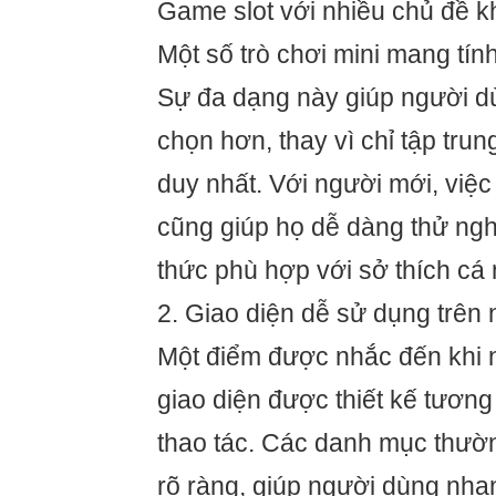
Game slot với nhiều chủ đề 
Một số trò chơi mini mang tính
Sự đa dạng này giúp người d
chọn hơn, thay vì chỉ tập trun
duy nhất. Với người mới, việc
cũng giúp họ dễ dàng thử ngh
thức phù hợp với sở thích cá
2. Giao diện dễ sử dụng trên n
Một điểm được nhắc đến khi n
giao diện được thiết kế tương
thao tác. Các danh mục thườ
rõ ràng, giúp người dùng nha