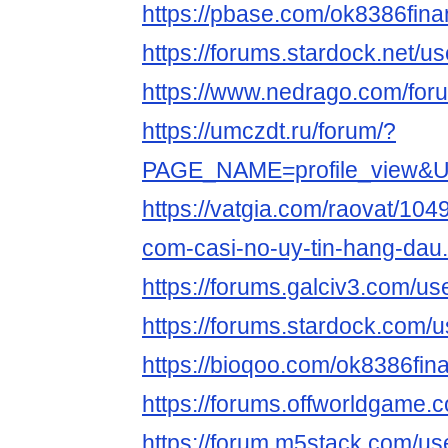
https://pbase.com/ok8386fin
https://forums.stardock.net/u
https://www.nedrago.com/for
https://umczdt.ru/forum/?
PAGE_NAME=profile_view&
https://vatgia.com/raovat/10
com-casi-no-uy-tin-hang-dau.
https://forums.galciv3.com/u
https://forums.stardock.com/
https://bioqoo.com/ok8386fin
https://forums.offworldgame
https://forum.m5stack.com/u