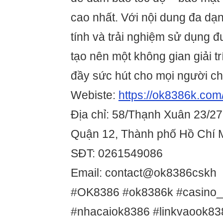
cao nhất. Với nội dung đa dạ
tính và trải nghiệm sử dụng 
tạo nên một không gian giải trí
đầy sức hút cho mọi người ch
Webiste:
https://ok8386k.com
Địa chỉ: 58/Thạnh Xuân 23/27
Quận 12, Thành phố Hồ Chí M
SĐT: 0261549086
Email: contact@ok8386cskh
#OK8386 #ok8386k #casino
#nhacaiok8386 #linkvaook83