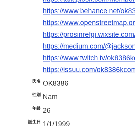
https://www.behance.net/ok83
https://www.openstreetmap.o
https://prosinrefgi.wixsite.co
https://medium.com/@jackson
https://www.twitch.tv/ok8386
https://issuu.com/ok8386kco
氏名
OK8386
性別
Nam
年齢
26
誕生日
1/1/1999