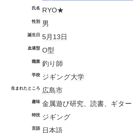
氏名
RYO
★
性別
男
誕生日
5月13日
血液型
O型
職業
釣り師
学校
ジギング
大学
生まれたところ
広島市
趣味
金属遊び研究、読書、ギター
特技
ジギング
言語
日本語