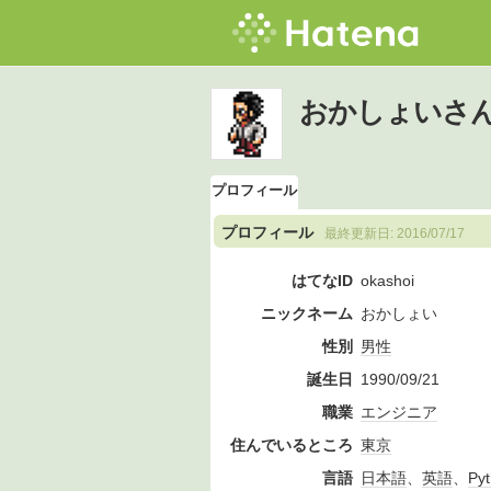
おかしょいさ
プロフィール
プロフィール
最終更新日:
2016/07/17
はてなID
okashoi
ニックネーム
おかしょい
性別
男性
誕生日
1990/09/21
職業
エンジニア
住んでいるところ
東京
言語
日本語
、
英語
、
Py