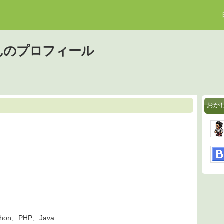
んのプロフィール
おか
thon
、
PHP
、
Java