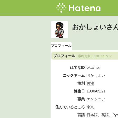
おかしょいさ
プロフィール
プロフィール
最終更新日:
2016/07/17
はてなID
okashoi
ニックネーム
おかしょい
性別
男性
誕生日
1990/09/21
職業
エンジニア
住んでいるところ
東京
言語
日本語
、
英語
、
Py