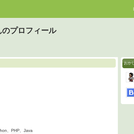
んのプロフィール
おか
thon
、
PHP
、
Java