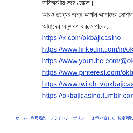
অবিস্মরণীয় করে তোলে।
আরও তথ্যের জন্য আপনি আমাদের সোশ্যাল 
আমাদের অনুসরণ করতে পারেন:
https://x.com/okbajicasino
https://www.linkedin.com/in/ok
https://www.youtube.com/@ok
https://www.pinterest.com/okb
https://www.twitch.tv/okbajica
https://okbajicasino.tumblr.co
ホーム
-
利用規約
-
プライバシーポリシー
-
お問い合わせ
-
特定商取