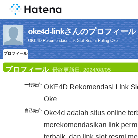
oke4d-linkさんのプロフィール
OKE4D Rekomendasi Link Slot Resmi Paling Oke
プロフィール
プロフィール
最終更新日:
2024/08/05
一行紹介
OKE4D Rekomendasi Link Slo
Oke
自己紹介
Oke4d adalah situs online ter
merekomendasikan link perma
terbaik, dan link slot resmi me