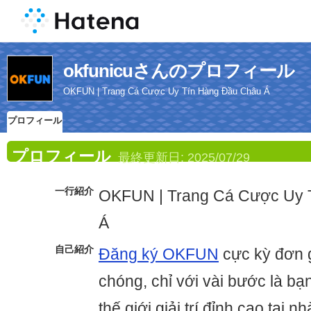
okfunicuさんのプロフィール
OKFUN | Trang Cá Cược Uy Tín Hàng Đầu Châu Á
プロフィール
プロフィール
最終更新日:
2025/07/29
一行紹介
OKFUN | Trang Cá Cược Uy 
Á
自己紹介
Đăng ký OKFUN
cực kỳ đơn 
chóng, chỉ với vài bước là bạ
thế giới giải trí đỉnh cao tại n