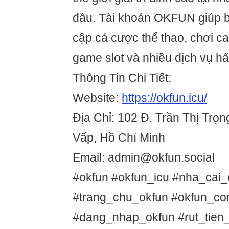
đầu. Tài khoản OKFUN giúp b
cập cá cược thể thao, chơi ca
game slot và nhiều dịch vụ h
Thông Tin Chi Tiết:
Website:
https://okfun.icu/
Địa Chỉ: 102 Đ. Trần Thị Trọ
Vấp, Hồ Chí Minh
Email: admin@okfun.social
#okfun #okfun_icu #nha_cai_
#trang_chu_okfun #okfun_c
#dang_nhap_okfun #rut_tien