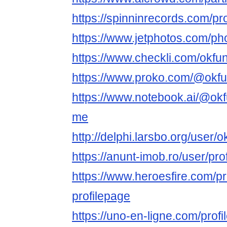
https://spinninrecords.com/pro
https://www.jetphotos.com/p
https://www.checkli.com/okfu
https://www.proko.com/@okfun
https://www.notebook.ai/@okf
me
http://delphi.larsbo.org/user/o
https://anunt-imob.ro/user/pro
https://www.heroesfire.com/pr
profilepage
https://uno-en-ligne.com/profi