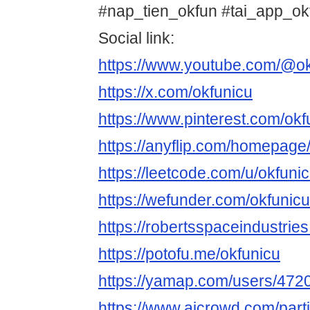
#nap_tien_okfun #tai_app_ok
Social link:
https://www.youtube.com/@ok
https://x.com/okfunicu
https://www.pinterest.com/okf
https://anyflip.com/homepag
https://leetcode.com/u/okfunic
https://wefunder.com/okfunicu
https://robertsspaceindustrie
https://potofu.me/okfunicu
https://yamap.com/users/472
https://www.aicrowd.com/parti