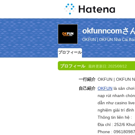
okfunnco
OKFUN | OKFUN Nhà Cái Bảo 
プロフィール
プロフィール
最終更新日:
2025/08/12
一行紹介
OKFUN | OKFUN Nh
自己紹介
OKFUN
là sân chơi
nạp rút nhanh chón
dẫn như casino liv
nghiệm giải trí đỉnh
Thông tin liên hệ :
Địa chỉ : 252/6 Kh
Phone : 09618098