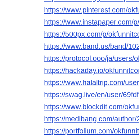
https://www.pinterest.com/ok
https://www.instapaper.com/p
https://500px.com/p/okfunnit
https://www.band.us/band/10
https://protocol.ooo/ja/users/
https://hackaday.io/okfunnit
https://www.halaltrip.com/use
https://swag.live/en/user/6
https://www.blockdit.com/okf
https://medibang.com/author
https://portfolium.com/okfunn