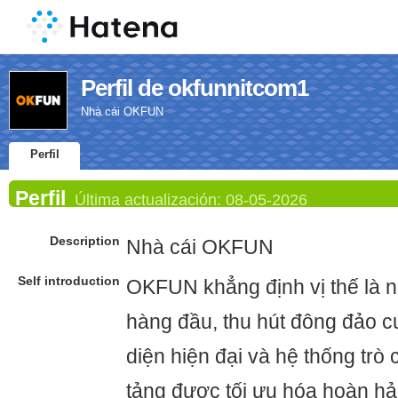
Perfil de okfunnitcom1
Nhà cái OKFUN
Perfil
Perfil
Última actualización:
08-05-2026
Description
Nhà cái OKFUN
Self introduction
OKFUN khẳng định vị thế là n
hàng đầu, thu hút đông đảo c
diện hiện đại và hệ thống trò
tảng được tối ưu hóa hoàn hảo