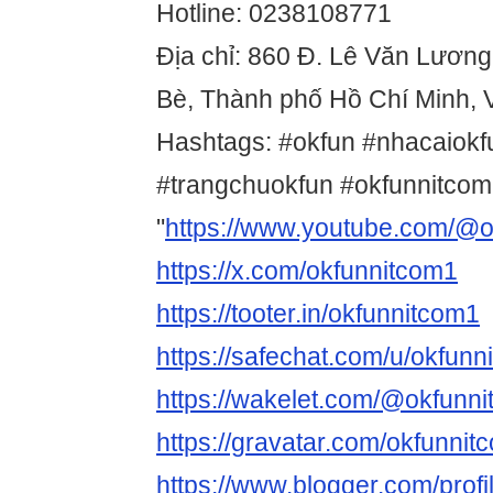
Hotline: 0238108771
Địa chỉ: 860 Đ. Lê Văn Lươn
Bè, Thành phố Hồ Chí Minh, 
Hashtags: #okfun #nhacaiokfu
#trangchuokfun #okfunnitcom
"
https://www.youtube.com/@o
https://x.com/okfunnitcom1
https://tooter.in/okfunnitcom1
https://safechat.com/u/okfunn
https://wakelet.com/@okfunn
https://gravatar.com/okfunnit
https://www.blogger.com/pro