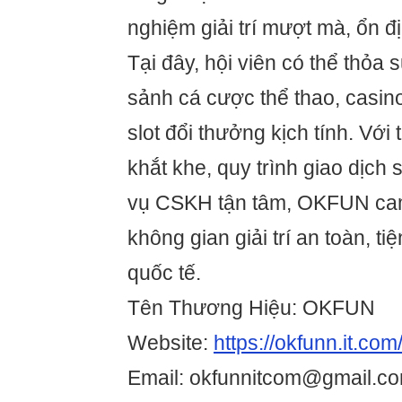
nghiệm giải trí mượt mà, ổn địn
Tại đây, hội viên có thể thỏa
sảnh cá cược thể thao, casino
slot đổi thưởng kịch tính. Với
khắt khe, quy trình giao dịch 
vụ CSKH tận tâm, OKFUN cam
không gian giải trí an toàn, ti
quốc tế.
Tên Thương Hiệu: OKFUN
Website:
https://okfunn.it.com
Email: okfunnitcom@gmail.c