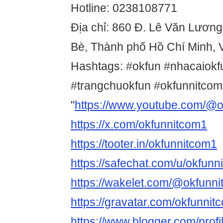
Hotline: 0238108771
Địa chỉ: 860 Đ. Lê Văn Lươn
Bè, Thành phố Hồ Chí Minh, 
Hashtags: #okfun #nhacaiokfu
#trangchuokfun #okfunnitcom
"
https://www.youtube.com/@o
https://x.com/okfunnitcom1
https://tooter.in/okfunnitcom1
https://safechat.com/u/okfunn
https://wakelet.com/@okfunn
https://gravatar.com/okfunnit
https://www.blogger.com/pro