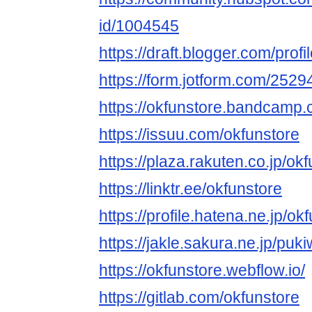
id/1004545
https://draft.blogger.com/pr
https://form.jotform.com/25
https://okfunstore.bandcamp
https://issuu.com/okfunstore
https://plaza.rakuten.co.jp/okf
https://linktr.ee/okfunstore
https://profile.hatena.ne.jp/okf
https://jakle.sakura.ne.jp/puk
https://okfunstore.webflow.io/
https://gitlab.com/okfunstore