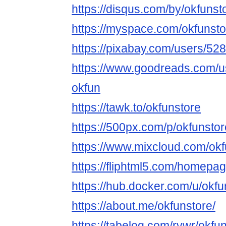
https://disqus.com/by/okfunst
https://myspace.com/okfunsto
https://pixabay.com/users/52
https://www.goodreads.com/
okfun
https://tawk.to/okfunstore
https://500px.com/p/okfunstor
https://www.mixcloud.com/okf
https://fliphtml5.com/homepag
https://hub.docker.com/u/okfu
https://about.me/okfunstore/
https://tabelog.com/rvwr/okfun