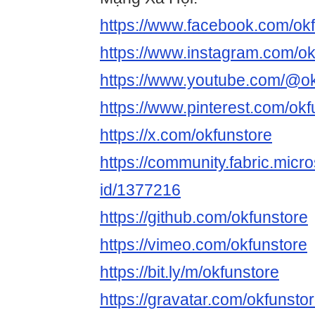
https://www.facebook.com/okf
https://www.instagram.com/ok
https://www.youtube.com/@ok
https://www.pinterest.com/okf
https://x.com/okfunstore
https://community.fabric.micr
id/1377216
https://github.com/okfunstore
https://vimeo.com/okfunstore
https://bit.ly/m/okfunstore
https://gravatar.com/okfunsto