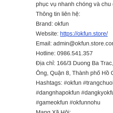
phục vụ nhanh chóng và chu 
Thông tin liên hệ:
Brand: okfun
Website:
https://okfun.store/
Email: admin@okfun.store.c
Hotline: 0986.541.357
Địa chỉ: 166/3 Duong Ba Tra
Ông, Quận 8, Thành phố Hồ C
Hashtags: #okfun #trangchuo
#dangnhapokfun #dangkyokf
#gameokfun #okfunnohu
Mạng Xã Hội: