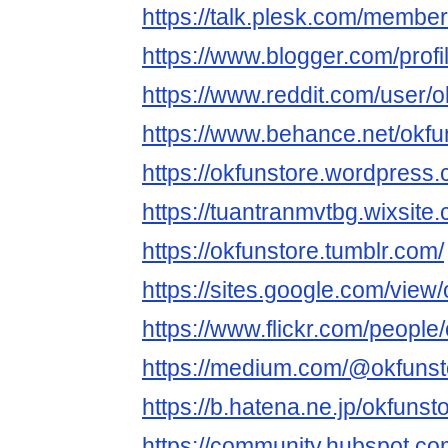
https://talk.plesk.com/membe
https://www.blogger.com/pro
https://www.reddit.com/user/o
https://www.behance.net/okfu
https://okfunstore.wordpress.
https://tuantranmvtbg.wixsite
https://okfunstore.tumblr.com/
https://sites.google.com/view/
https://www.flickr.com/people/
https://medium.com/@okfunst
https://b.hatena.ne.jp/okfuns
https://community.hubspot.com